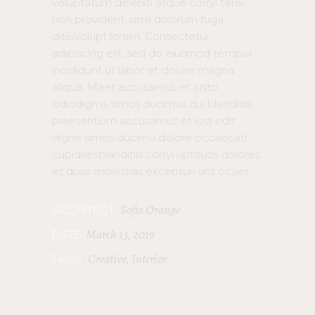
voluptatum deleniti atque corryi tatei
non provident, simil dolorum fuga
ditiisvolupt lorem. Consectetur
adipiscing elit, sed do eiusmod tempor
incididunt ut labor et dolore magna
aliqua. Maet accusamus et iusto
odiodign is simos ducimus qui blanditiis
praesentium accusamus et iust odit
dignis simos ducimu dolore occaecati
cupidiresblanditiis corryi uptituos dolores
et quas molestias excepturi sint ocaet.
Sofia Orange
ARCHITECT
March 13, 2019
DATE
Creative
Interior
TAGS
,