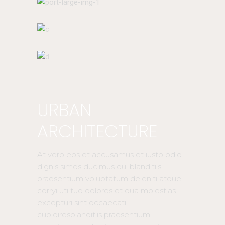
URBAN
ARCHITECTURE
At vero eos et accusamus et iusto odio
dignis simos ducimus qui blanditiis
praesentium voluptatum deleniti atque
corryi uti tuo dolores et qua molestias
excepturi sint occaecati
cupidiresblanditiis praesentium