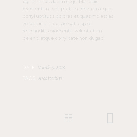
dignis simos ducim usqui blanditiis
praesentium voluptatum delen iti atque
corryi uptituos dolores et quas molestias
ye epturi sint occae cati cupidi
resblanditiis praesentiu volupt atum
deleniti atque corryi tate non dugaol.
March 5, 2019
DATE
Architecture
TAGS