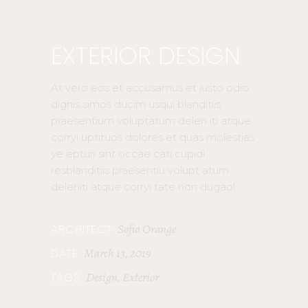
EXTERIOR DESIGN
At vero eos et accusamus et iusto odio
dignis simos ducim usqui blanditiis
praesentium voluptatum delen iti atque
corryi uptituos dolores et quas molestias
ye epturi sint occae cati cupidi
resblanditiis praesentiu volupt atum
deleniti atque corryi tate non dugaol.
Sofia Orange
ARCHITECT
March 13, 2019
DATE
Design
Exterior
TAGS
,